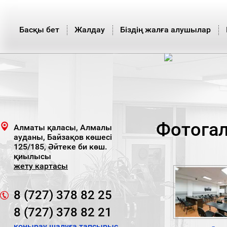
Басқы бет
Жалдау
Біздің жалға алушылар
Фотога
Алматы қаласы, Алмалы
ауданы, Байзақов көшесі
125/185, Әйтеке би көш.
қиылысы
жету картасы
8 (727) 378 82 25
8 (727) 378 82 21
қоңырау шалуға тапсырыс