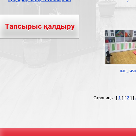
7
Тапсырыс қалдыру
IMG_3450
Страницы: [
1
] [
2
] [